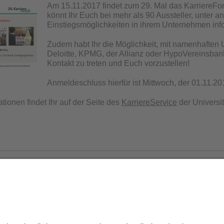
Am 15.11.2017 findet zum 29. Mal das KarriereForu
könnt Ihr Euch bei mehr als 90 Aussteller, unter
Einstiegsmöglichkeiten in ihrem Unternehmen inf
Zudem habt Ihr die Möglichkeit, mit namenhafte
Deloitte, KPMG, der Allianz oder HypoVereinsba
Kontakt zu treten und Euch vorzustellen!
Anmeldeschluss hierfür ist Mittwoch, der 01.11.20
tionen findet Ihr auf der Seite des
KarriereService
der Universi
Datenschutz / Disclaimer
Impressum
H