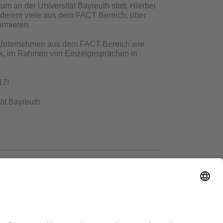
m an der Universität Bayreuth statt. Hierbei
 anderem viele aus dem FACT Bereich, über
ormieren.
n Unternehmen aus dem FACT-Bereich wie
nk, im Rahmen von Einzelgesprächen in
17!
tät Bayreuth
ausordnung
Sitemap
Kontakt
Barrierefreiheitserklärung