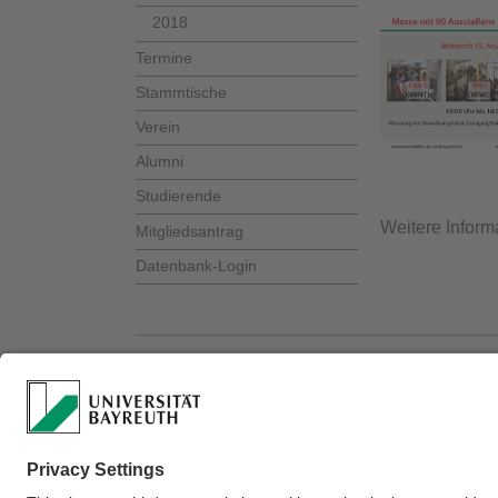
2018
Termine
Stammtische
Verein
Alumni
Studierende
Weitere Informa
Mitgliedsantrag
Datenbank-Login