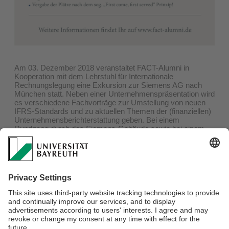
Am 03. Dezember 2018 veranstaltet FACT-Alumni in
Kooperation mit dem Lehrstuhl für Internationale
Rechnungslegung eine Exkursion zur Siemens AG nach
München statt. Neben einer Unternehmenspräsentation wird
es verschiedene Fachvorträge zur Umstellung von neuen
IFRS-Standards und zu aktuellen Themen der (finanziellen)
Unternehmensberichterstattung geben. Bei einem
Rundgang durch das Siemens-Gebäude sowie bei einem
gemeinsamen Mittagessen habt Ihr die Möglichkeit, das
Unternehmen Siemens besser kennen zu lernen.
Anmeldungen sind ab sofort mit einer formlosen E-Mail an
Hendrik Rupertus (
hendrik.rupertus@uni-bayreuth.de
)
möglich. Die Teilnehmerzahl ist begrenzt, weswegen das
first-come-first-served Prinzip gilt!
Alle weiteren Informationen findet Ihr auf dem Aushang.