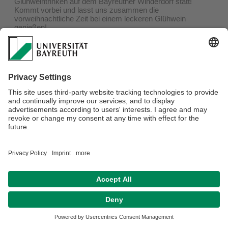
Glühweintrinken auf dem Bayreuther Winderdorf statt!
Kommt vorbei und lasst uns zusammen die
vorweihnachtliche Zeit bei einem leckeren Glühwein
genießen!
Alle Mitglieder des Vereins sowie Studerende, Mitarbeiter,
Professoren und natürlich alle Interessierten sind recht
herzlich eingeladen!
Verantwortlich für die Redaktion:
Hendrik Rupertus
Datenschutz / Disclaimer
Impressum
Hausordnung
Sitemap
Kontakt
Barrierefreiheitserklärung