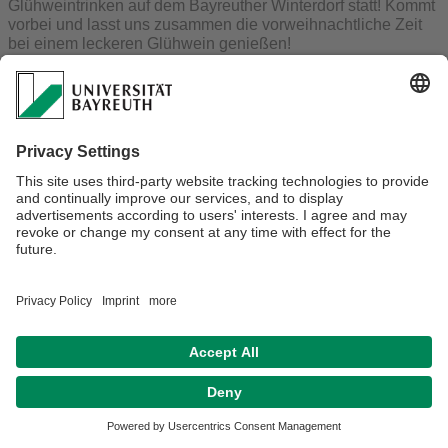
Glühweintrinken auf dem Bayreuther Winterdorf statt! Kommt
vorbei und lasst uns zusammen die vorweihnachtliche Zeit
bei einem leckeren Glühwein genießen!
Alle Mitglieder des Vereins sowie Studerende, Mitarbeiter,
Professoren und natürlich alle Interessierten sind recht
herzlich eingeladen!
Verantwortlich für die Redaktion:
Klara Elisabeth Lösse
Datenschutz / Disclaimer
Impressum
Hausordnung
Sitemap
Kontakt
Barrierefreiheitserklärung