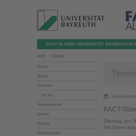
FACT ALUMNI UNIVERSITÄT BAYREUTH E.V
Home
>
Termine
Home
Termi
News
Termine
Archiv
Kalenderdat
Stammtische
FACT-Stam
Verein
Dienstag, den 2
Alumni
Ort: Manns Brä
Studierende