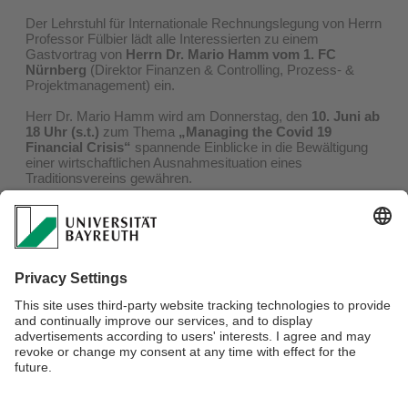
Der Lehrstuhl für Internationale Rechnungslegung von Herrn
Professor Fülbier lädt alle Interessierten zu einem
Gastvortrag von
Herrn Dr. Mario Hamm vom 1. FC
Nürnberg
(Direktor Finanzen & Controlling, Prozess- &
Projektmanagement) ein.
Herr Dr. Mario Hamm wird am Donnerstag, den
10. Juni ab
18 Uhr (s.t.)
zum Thema
„Managing the Covid 19
Financial Crisis“
spannende Einblicke in die Bewältigung
einer wirtschaftlichen Ausnahmesituation eines
Traditionsvereins gewähren.
Mit den folgenden Zugansdaten können Sie am Gastvortrag
teilnehmen:
https://uni-bayreuth.zoom.us/j/67508593339?
pwd=UzNQYjlmdVFFNzBhRktSV2VqdmhUZz09
Meeting-ID: 675 0859 3339
Kenncode: 050517
Der Lehrstuhl freut sich auf Ihr zahlreiches Erscheinen und
Ihr Interesse am Vortrag sowie an der Diskussion.
Verantwortlich für die Redaktion:
Klara Elisabeth Lösse