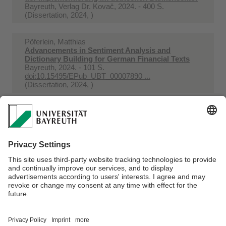
Bayreuth, Verlag Dr. Kovač, 2024. - 400 S.
(Dissertation, 2024, )
Pöferlein, Matthias
Advancements in Sentiment Analysis and
Dictionary Building for German Financial Texts
Bayreuth, 2024. - 101 S.
doi:10.15495/EPub_UBT_00007890 ...
(Dissertation, 2024, )
Contala, Tobias; Gerk, Alexander-Michael; Höttler,
Johannes; Büttner, Ricardo
Topic Trends in Sustainability Disclosure of
German DAX 40 Companies : A Text Mining-
Based Anal ...
In:
IEEE Access Bd. 12 (2024) . - S. 77300-77335
doi:10.15495/EPub_UBT_00008373 ...
Verantwortlich für die Redaktion:
Klara Elisabeth Lösse